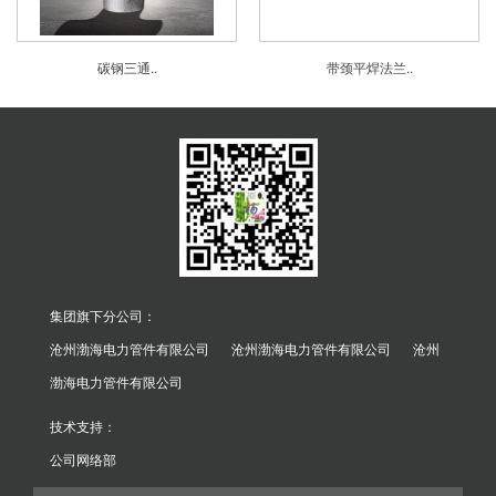
碳钢三通..
带颈平焊法兰..
集团旗下分公司：
沧州渤海电力管件有限公司
沧州渤海电力管件有限公司
沧州
渤海电力管件有限公司
技术支持：
公司网络部