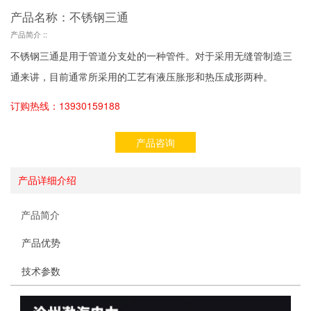
产品名称：不锈钢三通
产品简介 ::
不锈钢三通是用于管道分支处的一种管件。对于采用无缝管制造三
通来讲，目前通常所采用的工艺有液压胀形和热压成形两种。
订购热线：13930159188
产品咨询
产品详细介绍
产品简介
产品优势
技术参数