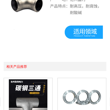
相关产品推荐