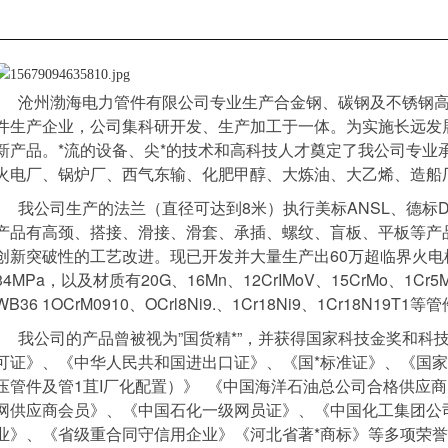
沧州渤海电力管件有限公司专业生产合金钢、碳钢及不锈钢
件生产企业，公司集科研开发、生产加工于一体。为实施长远发
新产品。*流的设备、尖*的技术和高科技人才奠定了我公司专业
火电厂、锅炉厂、西气东输、化肥甲醇、大炼油、大乙烯、造船
我公司生产的法兰（直径可达到8米）执行美标ANSL、德标DI
产品有高颈、搭接、滑接、滑套、承插、螺纹、盲板、平板等产
创新突破性的工艺改进。现已开发并大量生产出60万超临界火电机
34MPa，以及材质有20G、16Mn、12CrIMoV、15CrMo、1Cr5Mo、IC
WB36 1OCrM0910、OCrl8Ni9.、1Cr18Ni9、1Cr18N19T1
我公司的产品曾被视为”国货精*”，并获得国家科技金奖和
1
2
可证》、《中华人民共和国进出口证》、《国*标准证》、《国家电力
压管件及管1苴I厂化配置）》 《中国海洋石油总公司合格供应商
网供应商会员》、《中国石化一级网员证》、《中国化工集团公司
业》、《省级重合同守信用企业》《河北省著*商标》等多项荣