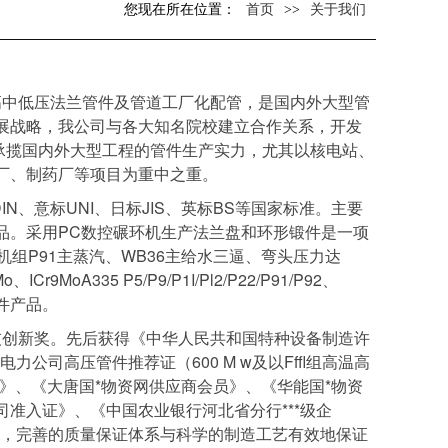
您现在所在位置：
首页
>>
关于我们
高中低压法兰管件及管道工厂化配管，是国内外大型管
展战略，我公司与各大知名院校建立合作关系，开发
承揽国内外大型工程的管件生产实力，尤其以核电站、
厂、制药厂等项目为重中之重。
N、意标UNI、日标JIS、英标BS等国家标准。主要
品。采用PC数控碾环机生产法兰盘和环形锻件是一项
组P91主蒸汽、WB36主给水三逼、弯头压力达
r9MoA335 P5/P9/P1I/Pl2/P22/P91/P92、
等管件产品。
科技创新奖。先后获得《中华人民共和国特种设备制造许
公司高压管件推荐证（600 M w及以Fffl组高温高
》、《大唐国*物资网供应商会员》、《华能国*物资
准入证》、《中国农业银行河北省分行***级企
誉，完善的质量保证体系与科学的制造工艺有效地保证