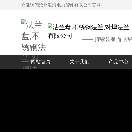
欢迎访问沧州渤海电力管件有限公司官网！
—— 持续领航 品牌
网站首页
关于我们
产品中心