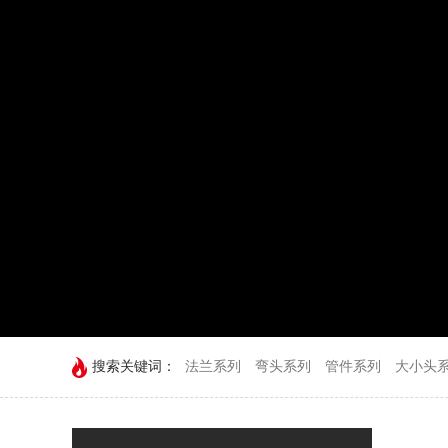
搜索关键词：
法兰系列
弯头系列
管件系列
大小头