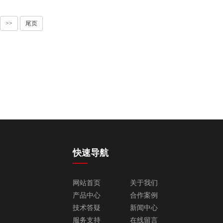
>>
尾页
快速导航
网站首页
关于我们
产品中心
合作案例
技术答疑
新闻中心
服务支持
在线留言