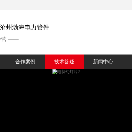
经营 ——
合作案例
技术答疑
新闻中心