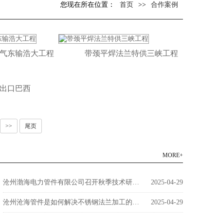
您现在所在位置：
首页
>>
合作案例
气东输浩大工程
带颈平焊法兰特供三峡工程
出口巴西
>>
尾页
MORE+
沧州渤海电力管件有限公司召开秋季技术研讨会
2025-04-29
沧州沧海管件是如何解决不锈钢法兰加工的问题呢？
2025-04-29