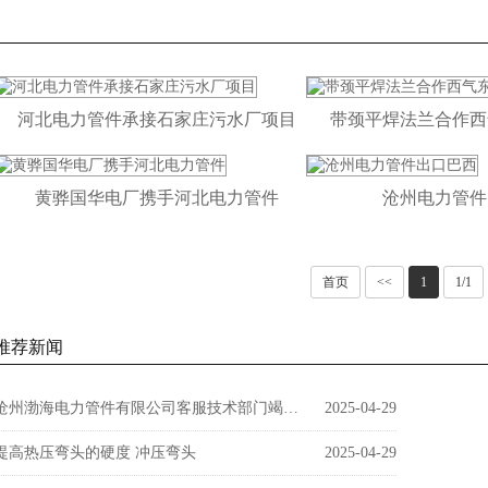
河北电力管件承接石家庄污水厂项目
带颈平焊法兰合作西
黄骅国华电厂携手河北电力管件
沧州电力管件
首页
<<
1
1/1
推荐新闻
沧州渤海电力管件有限公司客服技术部门竭诚为您服务
2025-04-29
提高热压弯头的硬度 冲压弯头
2025-04-29