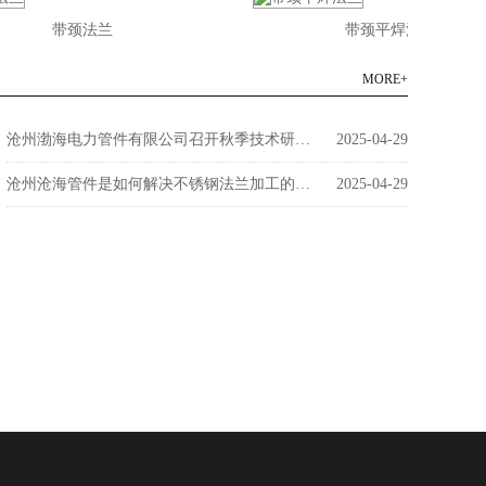
带颈法兰
带颈平焊法兰
MORE+
沧州渤海电力管件有限公司召开秋季技术研讨会
2025-04-29
沧州沧海管件是如何解决不锈钢法兰加工的问题呢？
2025-04-29