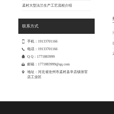
孟村大型法兰生产工艺流程介绍
盲板 法兰盖
联系方式
手机：19133701166
电话：19133701166
Q Q：1771883999
邮箱：
1771883999@qq.com
地址：河北省沧州市孟村县辛店镇张官
店工业区