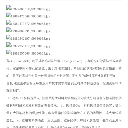
盲板（blind disk）的正规名称叫法兰盖（Flange cover），有的也叫做盲法兰或者管
堵。它是中间不带孔的法兰，用于封堵管道口。所起到的功能和封头及管帽是一样
的，只不过盲板密封是一种可拆卸的密封装置，而封头的密封是不准备再打开的。
盲板 法兰盖参照相应标准及用户技术要求结合我公司具体制造设备、检测设备等情
况而制订。
1、材料 1.1材料选用 a、法兰用母管材料力学性能及化学成分符合相应标准要求的
锻制坯料或相应板材标准的有关要求。 b、碳当量Ceq：材料碳当量值要适宜，碳当
量过大影响材料的焊接性能，碳当量偏低会影响钢管在加热的淬透性，淬火组织强
度低。 c、选用材料的表面，应无油脂、过多的锈、焊剂和腐蚀物、低熔点金属污
染、管体表面明显凹痕缺陷，注意焊缝修补处的表面、管端口尺寸等。