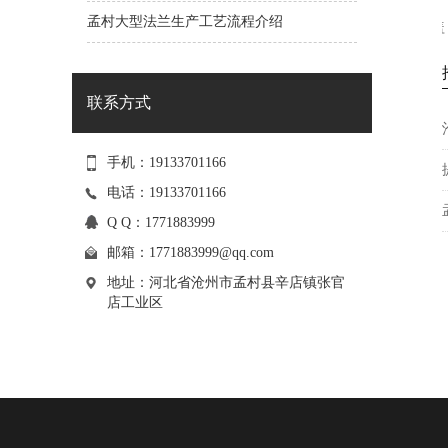
孟村大型法兰生产工艺流程介绍
盲板 法兰盖
联系方式
手机：19133701166
电话：19133701166
Q Q：1771883999
邮箱：
1771883999@qq.com
地址：河北省沧州市孟村县辛店镇张官
店工业区