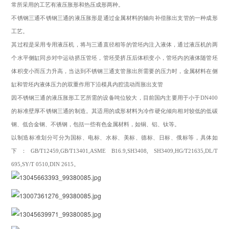
常所采用的工艺有液压胀形和热压成形两种。
不锈钢三通不锈钢三通的液压胀形是通过金属材料的轴向补偿胀出支管的一种成形
工艺。
其过程是采用专用液压机，将与三通直径相等的管坯内注入液体，通过液压机的两
个水平侧缸同步对中运动挤压管坯，管坯受挤压后体积变小，管坯内的液体随管坯
体积变小而压力升高，当达到不锈钢三通支管胀出所需要的压力时，金属材料在侧
缸和管坯内液体压力的双重作用下沿模具内腔流动而胀出支管
因不锈钢三通的液压胀形工艺所需的设备吨位较大，目前国内主要用于小于DN400
的标准壁厚不锈钢三通的制造。其适用的成形材料为冷作硬化倾向相对较低的低碳
钢、低合金钢、不锈钢，包括一些有色金属材料，如铜、铝、钛等。
以制造标准划分可分为国标、电标、水标、美标、德标、日标、俄标等，具体如
下：GB/T12459,GB/T13401,ASME B16.9,SH3408, SH3409,HG/T21635,DL/T
695,SY/T 0510,DIN 2615。