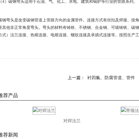
（4）碳钢弯头适用于石油、气、化工、水电、建筑和锅炉等行业的管路系列。
碳钢弯头是改变碳钢管道上管路方向的金属管件。连接方式有丝扣及焊接。按角度分，
等其他非正常角度弯头。弯头的材料有铸铁、不锈钢、合金钢、可锻铸铁、碳
方式）法兰连接、热熔连接、电熔连接、螺纹连接及承插式连接等。按照生产
上一篇：
衬四氟、防腐管道、管件
推荐产品
对焊法兰
推荐新闻