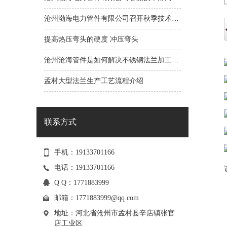
沧州渤海电力管件有限公司召开秋季技术研讨会
提高热压弯头的硬度 冲压弯头
沧州沧海管件是如何解决不锈钢法兰加工的问题呢？
孟村大型法兰生产工艺流程介绍
联系方式
手机：19133701166
电话：19133701166
Q Q：1771883999
邮箱：
1771883999@qq.com
地址：河北省沧州市孟村县辛店镇张官
店工业区