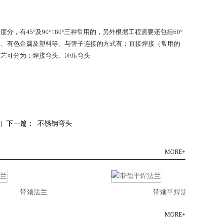
有45°及90°180°三种常用的，另外根据工程需要还包括60°
钢、有色金属及塑料等。与管子连接的方式有：直接焊接（常用的
工艺可分为：焊接弯头、冲压弯头
| 下一篇：
不锈钢弯头
MORE+
带颈法兰
带颈平焊法兰
MORE+