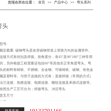
您现在所在位置：
首页
>>
产品中心
>>
弯头系列
弯头
型号:
额定载重: 碳钢弯头是改变碳钢管道上管路方向的金属管件。
连接方式有丝扣及焊接。按角度分，有45°及90°180°三种常用
的，另外根据工程需要还包括60°等其他非正常角度弯头。弯
头的材料有铸铁、不锈钢、合金钢、可锻铸铁、碳钢、有色金
属及塑料等。与管子连接的方式有：直接焊接（常用的方式）
法兰连接、热熔连接、电熔连接、螺纹连接及承插式连接等。
按照生产工艺可分为：焊接弯头、冲压弯头
货叉尺寸:
自重:
19133701166
联系客服