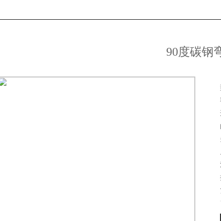
90度碳钢
1
2