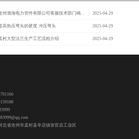
沧州渤海电力管件有限公司客服技术部门竭诚为您服务
2025-04-29
提高热压弯头的硬度 冲压弯头
2025-04-29
孟村大型法兰生产工艺流程介绍
2025-04-29
701166
159188
83999
883999@qq.com
河北省沧州市孟村县辛店镇张官店工业区